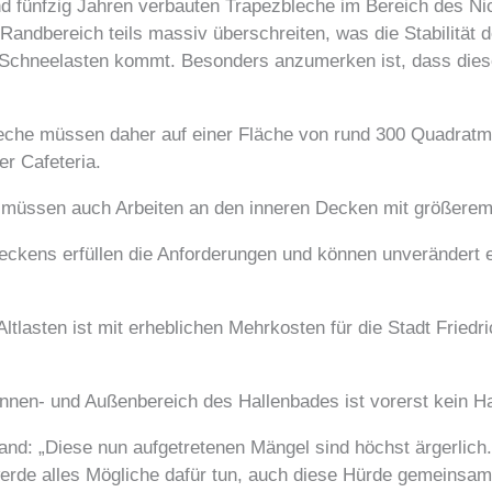
nd fünfzig Jahren verbauten Trapezbleche im Bereich des 
andbereich teils massiv überschreiten, was die Stabilität 
en Schneelasten kommt. Besonders anzumerken ist, dass dies
eche müssen daher auf einer Fläche von rund 300 Quadratme
er Cafeteria.
h müssen auch Arbeiten an den inneren Decken mit größerem
kens erfüllen die Anforderungen und können unverändert er
asten ist mit erheblichen Mehrkosten für die Stadt Friedric
Innen- und Außenbereich des Hallenbades ist vorerst kein Ha
and: „Diese nun aufgetretenen Mängel sind höchst ärgerlic
erde alles Mögliche dafür tun, auch diese Hürde gemeinsa